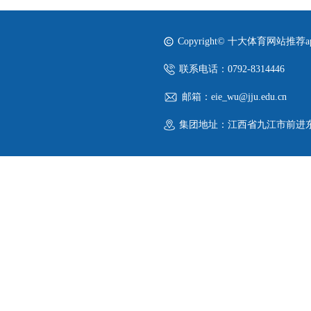
Copyright© 十大体育网站推荐
联系电话：0792-8314446
邮箱：eie_wu@jju.edu.cn
集团地址：江西省九江市前进东