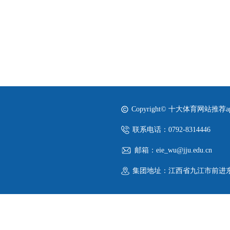
Copyright© 十大体育网站推荐
联系电话：0792-8314446
邮箱：eie_wu@jju.edu.cn
集团地址：江西省九江市前进东