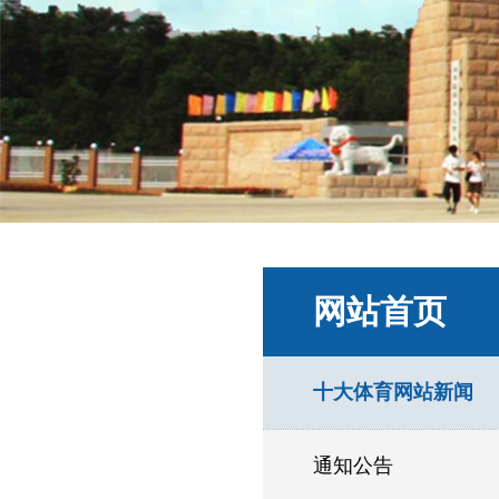
网站首页
十大体育网站新闻
通知公告