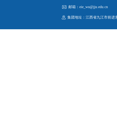
邮箱：eie_wu@jju.edu.cn
集团地址：江西省九江市前进东