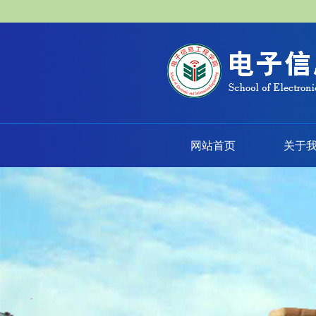
网站首页
关于