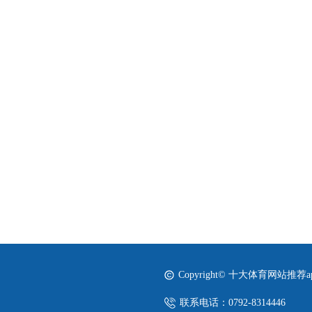
Copyright© 十大体育网站推荐
联系电话：0792-8314446