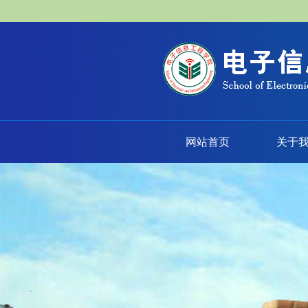
网站首页
关于