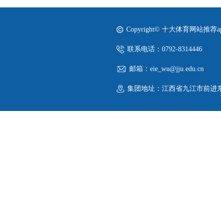
Copyright© 十大体育网站推荐
联系电话：0792-8314446
邮箱：eie_wu@jju.edu.cn
集团地址：江西省九江市前进东